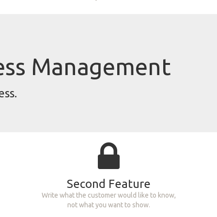
cess Management
ess.
Second Feature
Write what the customer would like to know,
not what you want to show.