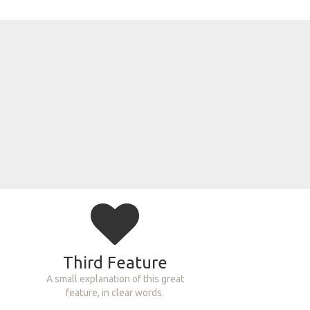
Third Feature
A small explanation of this great
feature, in clear words.