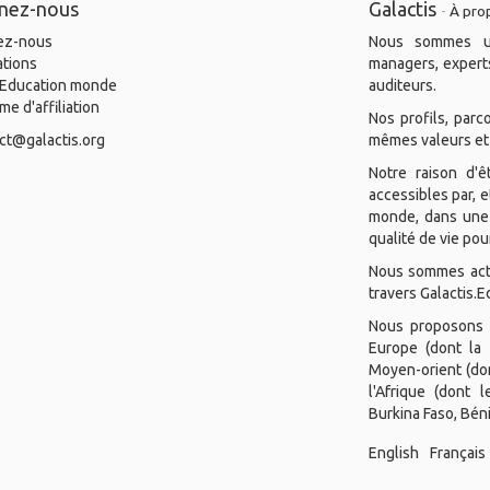
gnez-nous
Galactis
-
À pro
ez-nous
Nous sommes un
ations
managers, experts
.Education monde
auditeurs.
e d'affiliation
Nos profils, parc
ct@galactis.org
mêmes valeurs et 
Notre raison d'ê
accessibles par, e
monde, dans une 
qualité de vie pou
Nous sommes actue
travers Galactis.E
Nous proposons n
Europe (dont la 
Moyen-orient (don
l'Afrique (dont 
Burkina Faso, Béni
English
Français