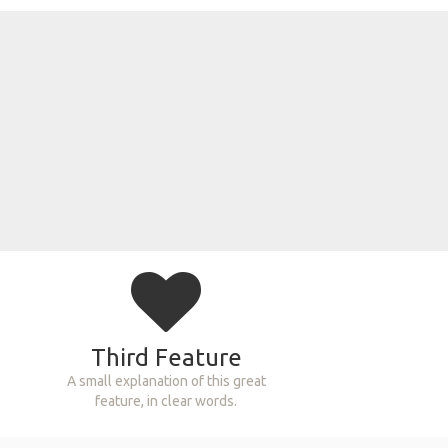
Third Feature
A small explanation of this great
feature, in clear words.