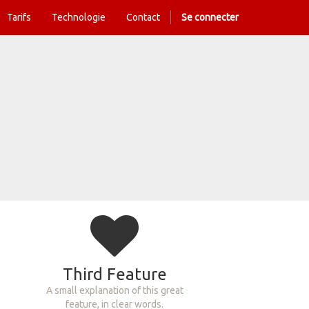
Tarifs
Technologie
Contact
Se connecter
Third Feature
A small explanation of this great
feature, in clear words.