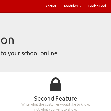
Accueil
Modules
Look'n Feel
ion
to your school online
.
Second Feature
Write what the customer would like to know,
not what you want to show.