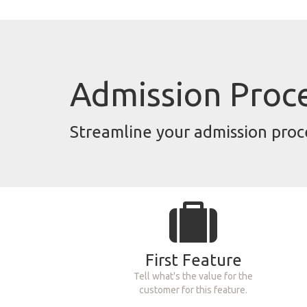
Admission Pro
Streamline your admission proc
First Feature
Tell what's the value for the
customer for this feature.