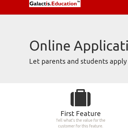
Online Applicat
Let parents and students apply 
First Feature
Tell what's the value for the
customer for this feature.