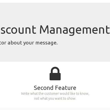
Discount Management
itor about your message.
Second Feature
Write what the customer would like to know,
not what you want to show.