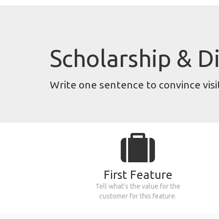
Scholarship & 
Write one sentence to convince vis
First Feature
Tell what's the value for the
customer for this feature.