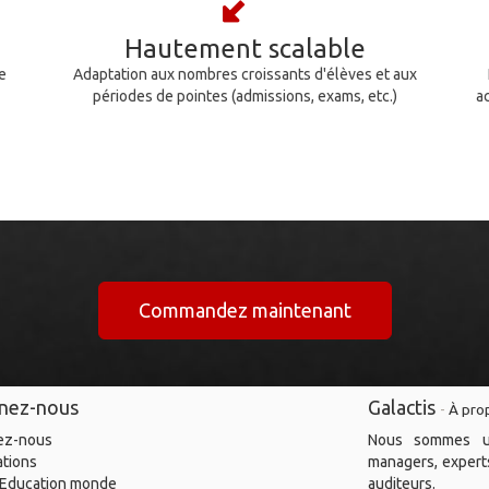
Hautement scalable
e
Adaptation aux nombres croissants d'élèves et aux
périodes de pointes (admissions, exams, etc.)
ac
Commandez maintenant
gnez-nous
Galactis
-
À pro
ez-nous
Nous sommes un
ations
managers, experts
.Education monde
auditeurs.